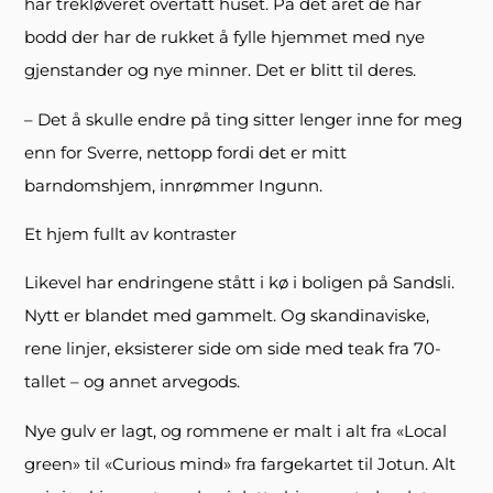
har trekløveret overtatt huset. På det året de har
bodd der har de rukket å fylle hjemmet med nye
gjenstander og nye minner. Det er blitt til deres.
– Det å skulle endre på ting sitter lenger inne for meg
enn for Sverre, nettopp fordi det er mitt
barndomshjem, innrømmer Ingunn.
Et hjem fullt av kontraster
Likevel har endringene stått i kø i boligen på Sandsli.
Nytt er blandet med gammelt. Og skandinaviske,
rene linjer, eksisterer side om side med teak fra 70-
tallet – og annet arvegods.
Nye gulv er lagt, og rommene er malt i alt fra «Local
green» til «Curious mind» fra fargekartet til Jotun. Alt