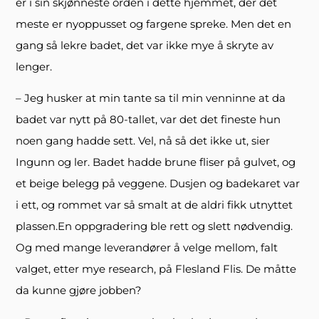
er i sin skjønneste orden i dette hjemmet, der det
meste er nyoppusset og fargene spreke. Men det en
gang så lekre badet, det var ikke mye å skryte av
lenger.
– Jeg husker at min tante sa til min venninne at da
badet var nytt på 80-tallet, var det det fineste hun
noen gang hadde sett. Vel, nå så det ikke ut, sier
Ingunn og ler. Badet hadde brune fliser på gulvet, og
et beige belegg på veggene. Dusjen og badekaret var
i ett, og rommet var så smalt at de aldri fikk utnyttet
plassen.En oppgradering ble rett og slett nødvendig.
Og med mange leverandører å velge mellom, falt
valget, etter mye research, på Flesland Flis. De måtte
da kunne gjøre jobben?